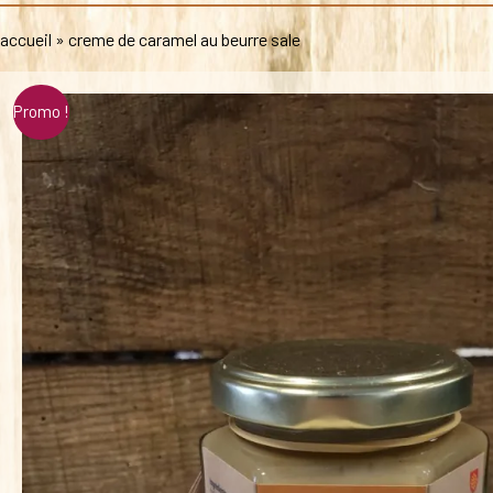
accueil
»
creme de caramel au beurre sale
Promo !