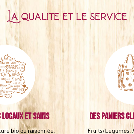
La qualité et le service
 locaux et sains
Des paniers cl
lture bio ou raisonnée,
Fruits/Légumes, 