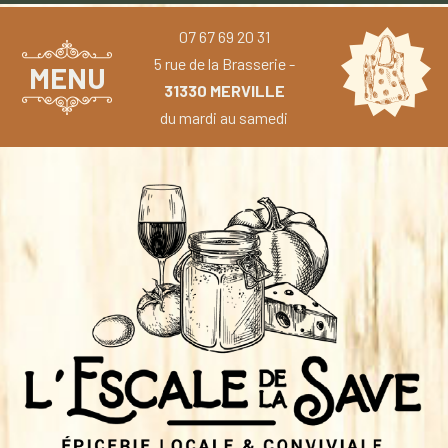
07 67 69 20 31
5 rue de la Brasserie -
MENU
31330 MERVILLE
du mardi au samedi