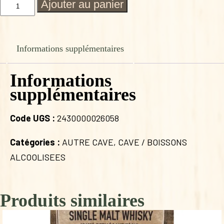
quantité
Ajouter au panier
de
CREMANT
BRUT
BLANC
Informations supplémentaires
Informations
supplémentaires
Code UGS :
2430000026058
Catégories :
AUTRE CAVE
,
CAVE / BOISSONS
ALCOOLISEES
Produits similaires