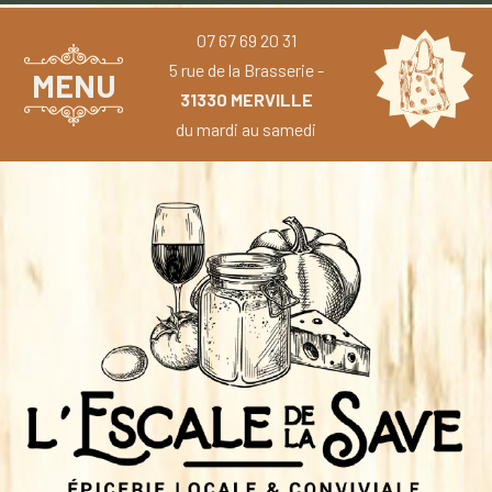
07 67 69 20 31
5 rue de la Brasserie -
MENU
31330 MERVILLE
du mardi au samedi