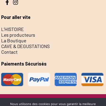
Pour aller vite
L’HISTOIRE
Les producteurs
La Boutique
CAVE & DEGUSTATIONS
Contact
Paiements Sécurisés
@Escale de la Save 2022 - Réalisation Sophie
Nous utilisons des cookies pour vous garantir la meilleure