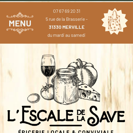
07 67 69 20 31
5 rue de la Brasserie -
MENU
31330 MERVILLE
du mardi au samedi