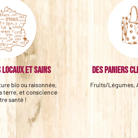
 locaux et sains
Des paniers cl
lture bio ou raisonnée,
Fruits/Légumes, 
a terre, et conscience
tre santé !