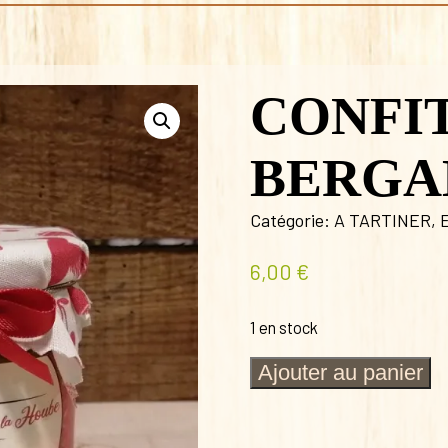
CONFI
BERGA
Catégorie:
A TARTINER
,
6,00
€
1 en stock
quantité
Ajouter au panier
de
CONFITURE
EXTRA