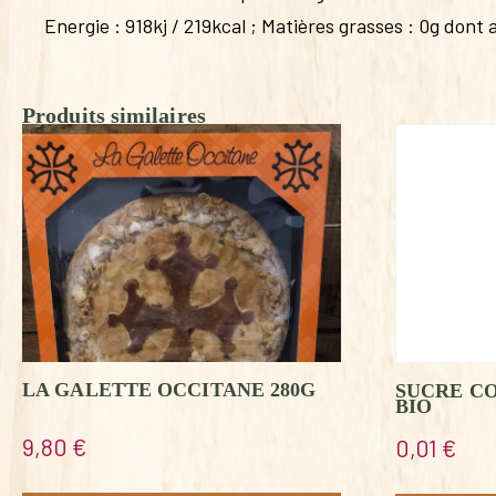
Energie : 918kj / 219kcal ; Matières grasses : 0g dont a
Produits similaires
LA GALETTE OCCITANE 280G
SUCRE C
BIO
9,80
€
0,01
€