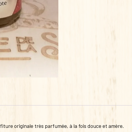
BERGAMOTE
220G
iture originale très parfumée, à la fois douce et amère.