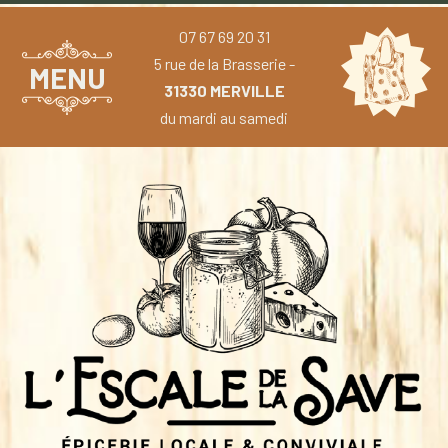
07 67 69 20 31
5 rue de la Brasserie -
MENU
31330 MERVILLE
du mardi au samedi