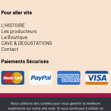
Pour aller vite
L’HISTOIRE
Les producteurs
La Boutique
CAVE & DEGUSTATIONS
Contact
Paiements Sécurisés
@Escale de la Save 2022 - Réalisation Sophie
Nous utilisons des cookies pour vous garantir la meilleure
expérience sur notre site web. Si vous continuez à utiliser ce
Bernard &
Yume Design
-
Mentions Légales
-