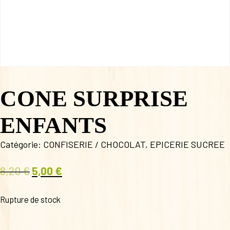
CONE SURPRISE
ENFANTS
Catégorie:
CONFISERIE / CHOCOLAT
,
EPICERIE SUCREE
8,20
€
5,00
€
Le
Le
prix
prix
Rupture de stock
initial
actuel
était :
est :