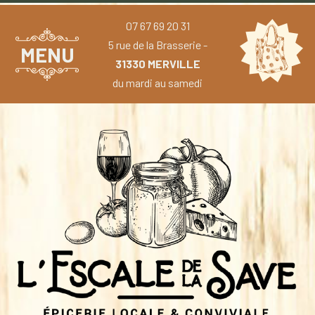
07 67 69 20 31
5 rue de la Brasserie -
MENU
31330 MERVILLE
du mardi au samedi