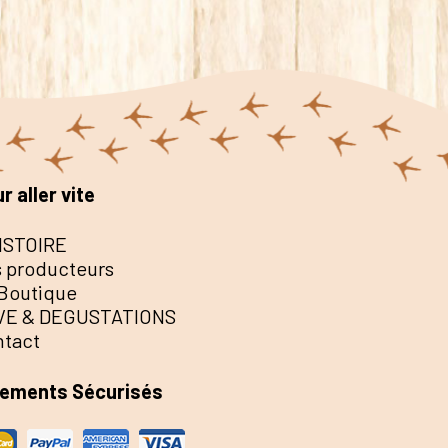
r aller vite
ISTOIRE
 producteurs
Boutique
VE & DEGUSTATIONS
ntact
iements Sécurisés