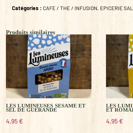
Catégories :
CAFE / THE / INFUSION
,
EPICERIE SA
Produits similaires
LES LUMINEUSES SESAME ET
LES LUM
SEL DE GUERANDE
ET ROMA
4,95
€
4,95
€