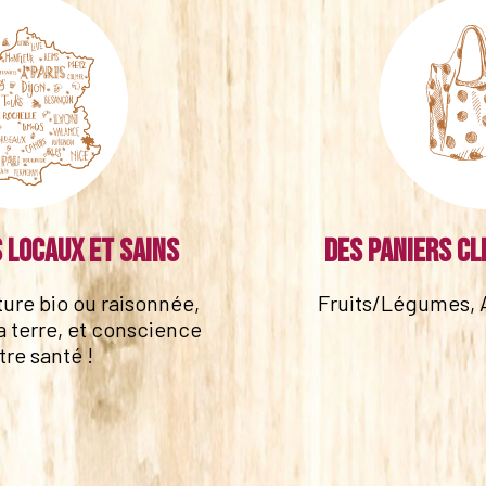
 locaux et sains
Des paniers cl
lture bio ou raisonnée,
Fruits/Légumes, 
a terre, et conscience
tre santé !