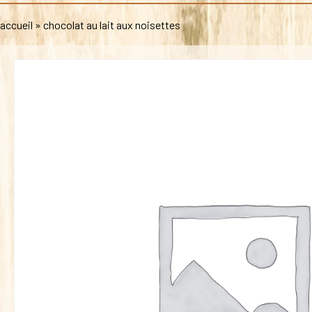
accueil
»
chocolat au lait aux noisettes