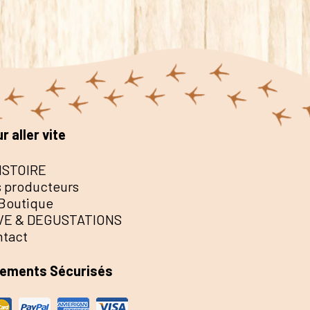
r aller vite
ISTOIRE
 producteurs
Boutique
VE & DEGUSTATIONS
ntact
iements Sécurisés