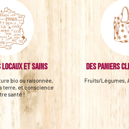
 locaux et sains
Des paniers cl
lture bio ou raisonnée,
Fruits/Légumes, 
a terre, et conscience
tre santé !