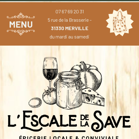
07 67 69 20 31
5 rue de la Brasserie -
MENU
31330 MERVILLE
du mardi au samedi