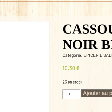
CASSO
NOIR B
Catégorie:
EPICERIE SA
10,30
€
23 en stock
quantité
Ajouter au 
de
CASSOULET
DE