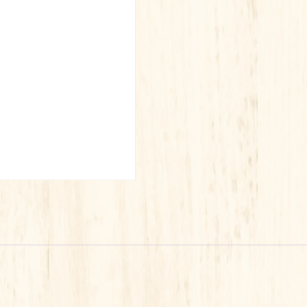
PORC
NOIR
BIGORRE
420G