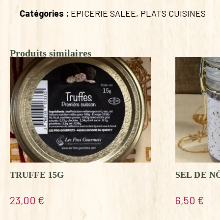
Catégories :
EPICERIE SALEE
,
PLATS CUISINES
Produits similaires
TRUFFE 15G
SEL DE N
23,00
€
6,50
€