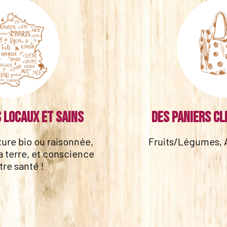
 locaux et sains
Des paniers cl
lture bio ou raisonnée,
Fruits/Légumes, 
a terre, et conscience
tre santé !