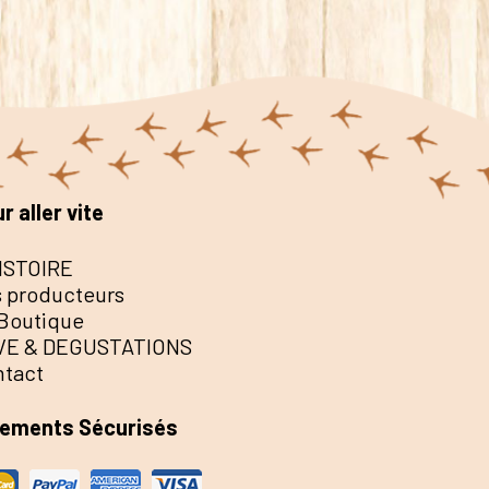
r aller vite
ISTOIRE
 producteurs
Boutique
VE & DEGUSTATIONS
ntact
iements Sécurisés