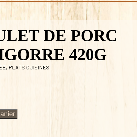
ULET DE PORC
IGORRE 420G
LEE
,
PLATS CUISINES
panier