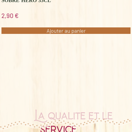
SOBRE HERO 33CL
2,90
€
Ajouter au panier
La qualité et le
service