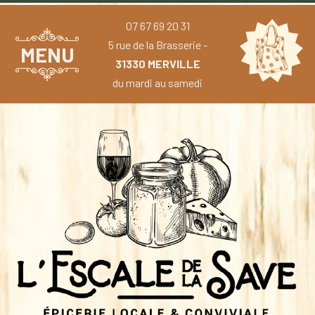
07 67 69 20 31
5 rue de la Brasserie -
MENU
31330 MERVILLE
du mardi au samedi