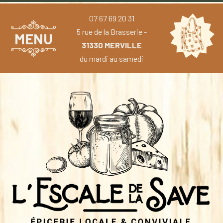
07 67 69 20 31
5 rue de la Brasserie -
MENU
31330 MERVILLE
du mardi au samedi