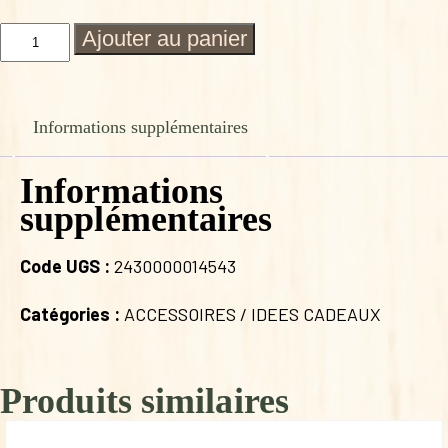
quantité
Ajouter au panier
de
CARTE
A
GRATTER
Informations supplémentaires
"Tu
es
une
Informations
super
supplémentaires
ATSEM"
Code UGS :
2430000014543
Catégories :
ACCESSOIRES / IDEES CADEAUX
Produits similaires