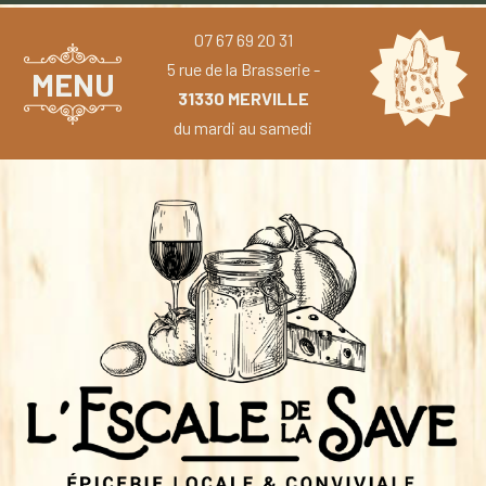
07 67 69 20 31
5 rue de la Brasserie -
MENU
31330 MERVILLE
du mardi au samedi