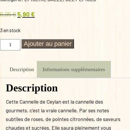
6,95
€
5,90
€
Le
Le
prix
prix
3 en stock
initial
actuel
était :
est :
quantité
Ajouter au panier
de
6,95 €.
5,90 €.
CANNELLE
DE
CEYLAN
Description
Informations supplémentaires
10
BERLINGOTS
Description
Cette Cannelle de Ceylan est la cannelle des
gourmets, c’est la vraie cannelle. Par ses notes
subtiles de roses, de pointes citronnées, de saveurs
chaudes et sucrées. Elle saura pleinement vous