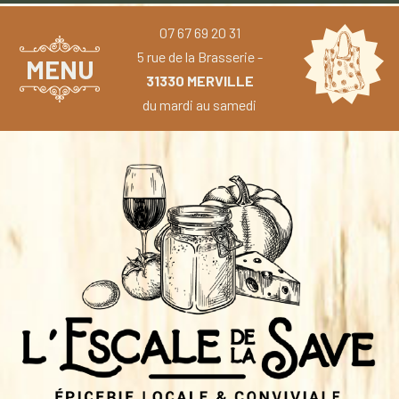
07 67 69 20 31
5 rue de la Brasserie -
MENU
31330 MERVILLE
du mardi au samedi