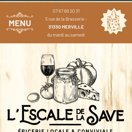
07 67 69 20 31
5 rue de la Brasserie -
MENU
31330 MERVILLE
du mardi au samedi