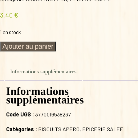
3,40
€
1 en stock
quantité
Ajouter au panier
de
CACAHUETES
D'AQUITAINE
SACHET
Informations supplémentaires
125G
Informations
supplémentaires
Code UGS :
3770016538237
Catégories :
BISCUITS APERO
,
EPICERIE SALEE