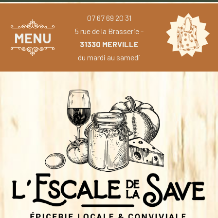
07 67 69 20 31
5 rue de la Brasserie -
MENU
31330 MERVILLE
du mardi au samedi