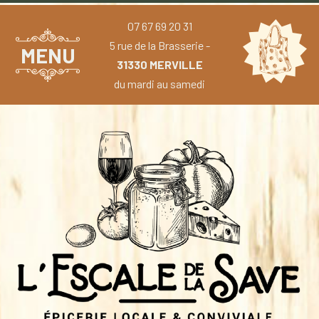
07 67 69 20 31
5 rue de la Brasserie -
MENU
31330 MERVILLE
du mardi au samedi