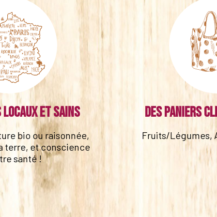
 locaux et sains
Des paniers cl
lture bio ou raisonnée,
Fruits/Légumes, 
a terre, et conscience
tre santé !