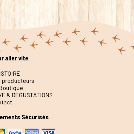
r aller vite
ISTOIRE
 producteurs
Boutique
VE & DEGUSTATIONS
ntact
iements Sécurisés