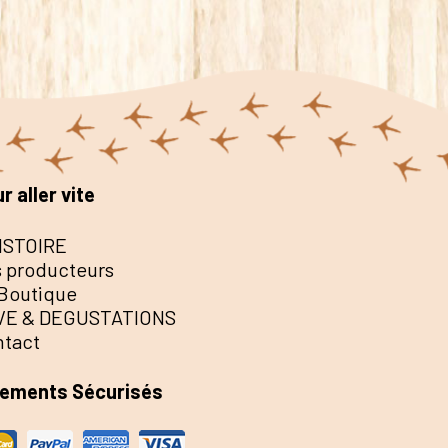
r aller vite
ISTOIRE
 producteurs
Boutique
VE & DEGUSTATIONS
ntact
iements Sécurisés