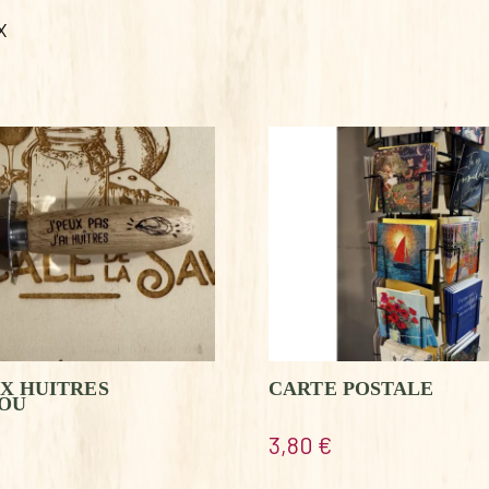
X
X HUITRES
CARTE POSTALE
OU
3,80
€