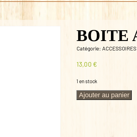
BOITE 
Catégorie:
ACCESSOIRES
13,00
€
1 en stock
quantité
Ajouter au panier
de
BOITE
A
Y