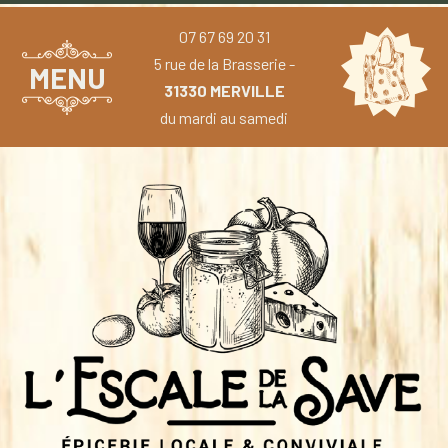
07 67 69 20 31
5 rue de la Brasserie -
MENU
31330 MERVILLE
du mardi au samedi