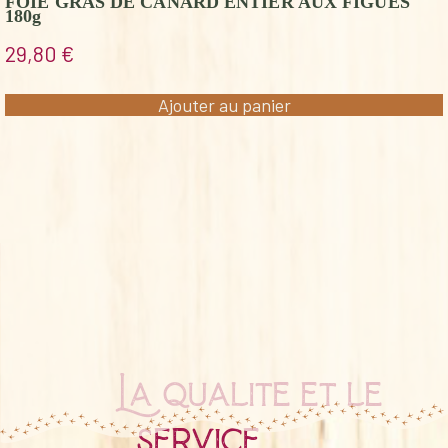
FOIE GRAS DE CANARD ENTIER AUX FIGUES
180g
29,80
€
Ajouter au panier
La qualité et le
service