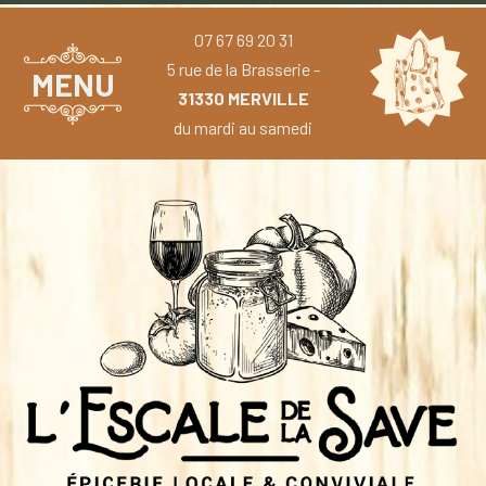
07 67 69 20 31
5 rue de la Brasserie -
MENU
31330 MERVILLE
du mardi au samedi