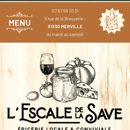
07 67 69 20 31
5 rue de la Brasserie -
MENU
31330 MERVILLE
du mardi au samedi