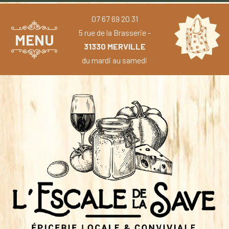
07 67 69 20 31
5 rue de la Brasserie -
MENU
31330 MERVILLE
du mardi au samedi