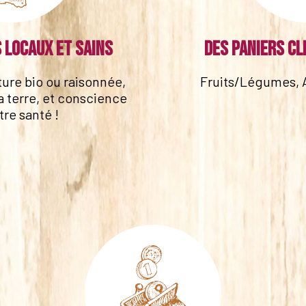
 locaux et sains
Des paniers cl
lture bio ou raisonnée,
Fruits/Légumes, 
a terre, et conscience
tre santé !