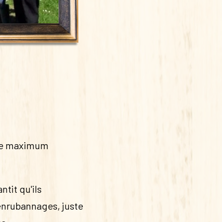
 le maximum
ntit qu'ils
 enrubannages, juste