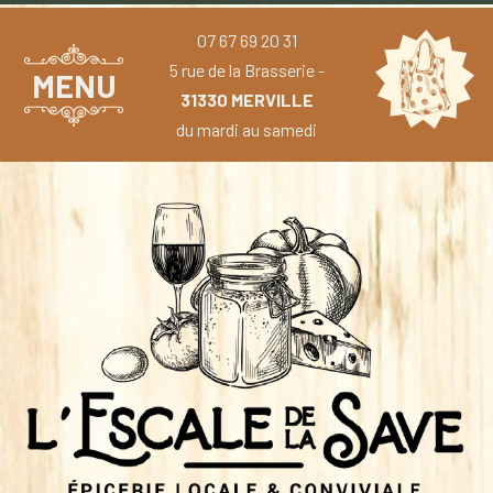
07 67 69 20 31
5 rue de la Brasserie -
MENU
31330 MERVILLE
du mardi au samedi