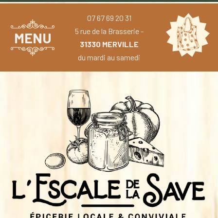
07 67 69 20 31
5 rue de la Brasserie -
MENU
31330 MERVILLE
du mardi au samedi