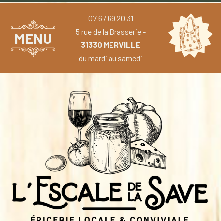
07 67 69 20 31
5 rue de la Brasserie -
MENU
31330 MERVILLE
du mardi au samedi