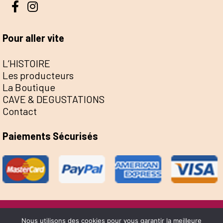
Pour aller vite
L’HISTOIRE
Les producteurs
La Boutique
CAVE & DEGUSTATIONS
Contact
Paiements Sécurisés
@Escale de la Save 2022 - Réalisation Sophie
Nous utilisons des cookies pour vous garantir la meilleure