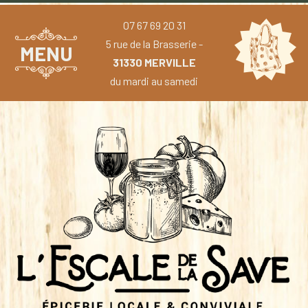
07 67 69 20 31
5 rue de la Brasserie -
MENU
31330 MERVILLE
du mardi au samedi